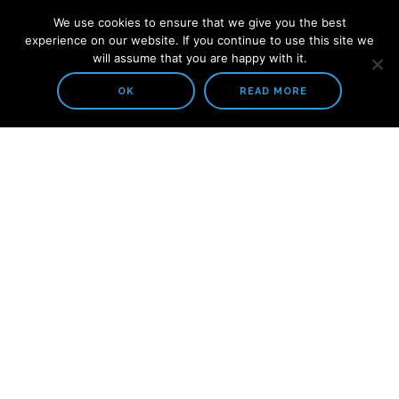
We use cookies to ensure that we give you the best
experience on our website. If you continue to use this site we
will assume that you are happy with it.
OK
READ MORE
COMPAÑIA
ACERCA DE NOSOTROS
SOLUCIONES
PREPARACION DE PASTA
CAJAS DE ENTRADA Y MESA PLANA
SISTEMAS DE TRATAMIENTO DE AGUA
TODOS LOS PRODUCTOS
PREPARACION DE PASTA