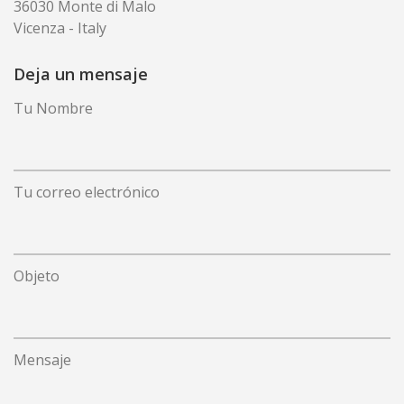
36030 Monte di Malo
SISTEMAS DE TRATAMIENTO DE AGUA
Vicenza - Italy
SUPERFLOT CFR
Deja un mensaje
SEDIFLOT CHS
QUADRAFLOT CQF
Tu Nombre
MINIFLOT CMF
MINIQUADRAFLOT CQM
REACTOR DE PRESIÓN VERTICAL PRV
DISSOLUTOR DE AIRE TUBOLAR ADT
Tu correo electrónico
FILTRO DE DISCOS FDV
FILTRO MICROSCREEN MSF
Objeto
SERVICIOS
SERVICIOS
Mensaje
REVISIÓN
ACCESORIOS