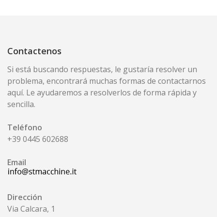
PULPEO
LIMPIEZA
DESPASTILLADO / REFINACION
CRIBADO / FRACCIONAMIENTO
Contactenos
ESPESAMIENTO
CRIBADO DE CABEZA DE MAQUINA SPC
Si está buscando respuestas, le gustaría resolver un
PULPER DE ROTOS UTM
problema, encontrará muchas formas de contactarnos
AGITADOR AST
aquí. Le ayudaremos a resolverlos de forma rápida y
TANQUE Y TORRE
sencilla.
CAJAS DE ENTRADA Y MESA PLANA
Teléfono
+39 0445 602688
CAJA DE ENTRADA HIDRÁULICA
CAJA DE ENTRADA PRESURIZADA
Email
CAJA DE ENTRADA HIDRÁULICA CRESCENT
FORMER
SISTEMA DE DILUCIÓN
RODILLOS RECTIFICADORES
Dirección
MESA PLANA
Via Calcara, 1