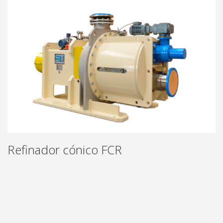
SISTEMAS DE TRATAMIENTO DE AGUA
SUPERFLOT CFR
SEDIFLOT CHS
QUADRAFLOT CQF
MINIFLOT CMF
MINIQUADRAFLOT CQM
REACTOR DE PRESIÓN VERTICAL PRV
DISSOLUTOR DE AIRE TUBOLAR ADT
FILTRO DE DISCOS FDV
FILTRO MICROSCREEN MSF
Refinador cónico FCR
SERVICIOS
SERVICIOS
REVISIÓN
ACCESORIOS