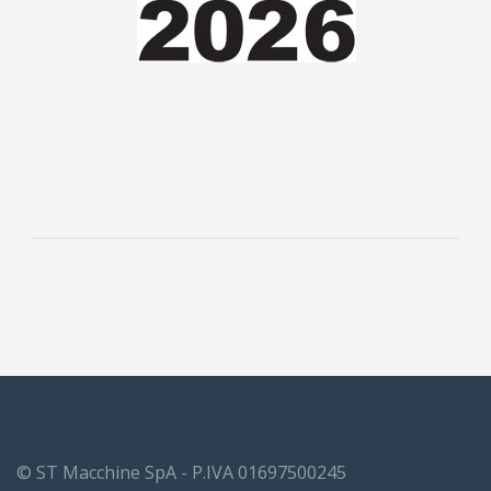
NOTICIAS & EVENTOS
CONTACTOS
© ST Macchine SpA - P.IVA 01697500245