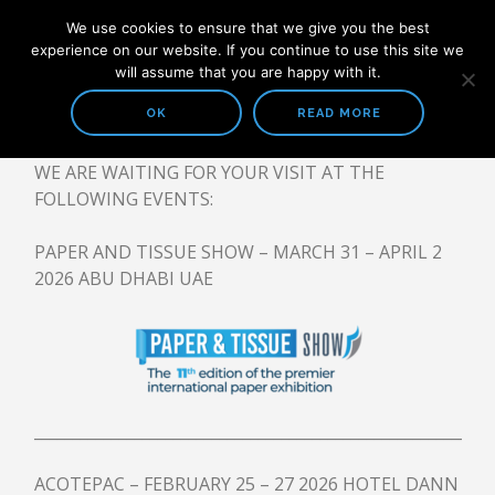
We use cookies to ensure that we give you the best
experience on our website. If you continue to use this site we
will assume that you are happy with it.
OK
READ MORE
WE ARE WAITING FOR YOUR VISIT AT THE
COMPAÑIA
FOLLOWING EVENTS:
ACERCA DE NOSOTROS
PAPER AND TISSUE SHOW – MARCH 31 – APRIL 2
SOLUCIONES
2026 ABU DHABI UAE
PREPARACION DE PASTA
CAJAS DE ENTRADA Y MESA PLANA
SISTEMAS DE TRATAMIENTO DE AGUA
___________________________________________________________
TODOS LOS PRODUCTOS
PREPARACION DE PASTA
ACOTEPAC – FEBRUARY 25 – 27 2026 HOTEL DANN