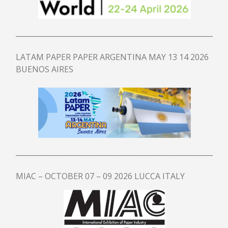
SISTEMAS DE TRATAMIENTO DE AGUA
SUPERFLOT CFR
___________________________________________________________
SEDIFLOT CHS
QUADRAFLOT CQF
LATAM PAPER PAPER ARGENTINA MAY 13 14 2026
MINIFLOT CMF
BUENOS AIRES
MINIQUADRAFLOT CQM
REACTOR DE PRESIÓN VERTICAL PRV
DISSOLUTOR DE AIRE TUBOLAR ADT
FILTRO DE DISCOS FDV
FILTRO MICROSCREEN MSF
___________________________________________________________
MIAC – OCTOBER 07 – 09 2026 LUCCA ITALY
SERVICIOS
SERVICIOS
REVISIÓN
ACCESORIOS