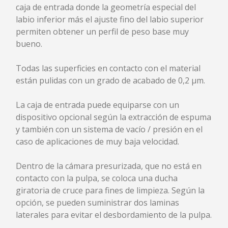
SUPERFLOT CFR
caja de entrada donde la geometría especial del
SEDIFLOT CHS
labio inferior más el ajuste fino del labio superior
QUADRAFLOT CQF
permiten obtener un perfil de peso base muy
MINIFLOT CMF
bueno.
MINIQUADRAFLOT CQM
REACTOR DE PRESIÓN VERTICAL PRV
Todas las superficies en contacto con el material
DISSOLUTOR DE AIRE TUBOLAR ADT
están pulidas con un grado de acabado de 0,2 µm.
FILTRO DE DISCOS FDV
FILTRO MICROSCREEN MSF
La caja de entrada puede equiparse con un
dispositivo opcional según la extracción de espuma
y también con un sistema de vacío / presión en el
caso de aplicaciones de muy baja velocidad.
SERVICIOS
Dentro de la cámara presurizada, que no está en
SERVICIOS
contacto con la pulpa, se coloca una ducha
REVISIÓN
giratoria de cruce para fines de limpieza. Según la
ACCESORIOS
opción, se pueden suministrar dos laminas
laterales para evitar el desbordamiento de la pulpa.
NOTICIAS & EVENTOS