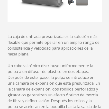
DESPASTILLADO / REFINACION
CRIBADO / FRACCIONAMIENTO
ESPESAMIENTO
CRIBADO DE CABEZA DE MAQUINA SPC
PULPER DE ROTOS UTM
AGITADOR AST
La caja de entrada presurizada es la solución más
TANQUE Y TORRE
flexible que permite operar en un amplio rango de
consistencia y velocidad para aplicaciones de la
CAJAS DE ENTRADA Y MESA PLANA
mesa plana.
CAJA DE ENTRADA HIDRÁULICA
Un cabezal cónico distribuye uniformemente la
CAJA DE ENTRADA PRESURIZADA
pulpa a un difusor de plástico en dos etapas.
CAJA DE ENTRADA HIDRÁULICA CRESCENT
FORMER
Después de este
paso, la pulpa se introduce en
SISTEMA DE DILUCIÓN
una cámara de expansión que está presurizada. En
RODILLOS RECTIFICADORES
la cámara de expansión, dos rodillos perforados y
MESA PLANA
giratorios garantizan un efecto óptimo de mezcla
de fibra y defloculación. Después los rollos y la
SISTEMAS DE TRATAMIENTO DE AGUA
pulpa se aceleran en la boquilla hasta la salida de la