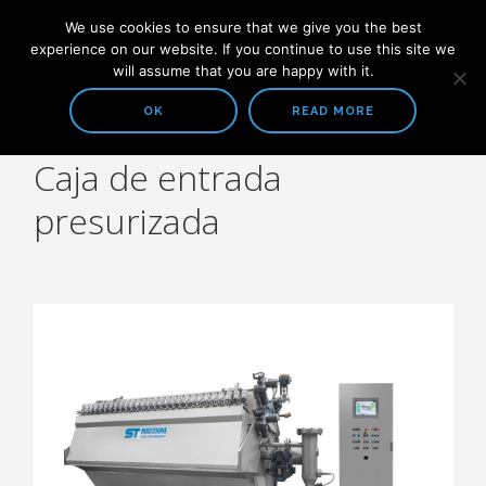
We use cookies to ensure that we give you the best
experience on our website. If you continue to use this site we
will assume that you are happy with it.
OK
READ MORE
COMPAÑIA
ACERCA DE NOSOTROS
Caja de entrada
presurizada
SOLUCIONES
PREPARACION DE PASTA
CAJAS DE ENTRADA Y MESA PLANA
SISTEMAS DE TRATAMIENTO DE AGUA
TODOS LOS PRODUCTOS
PREPARACION DE PASTA
PULPEO
LIMPIEZA