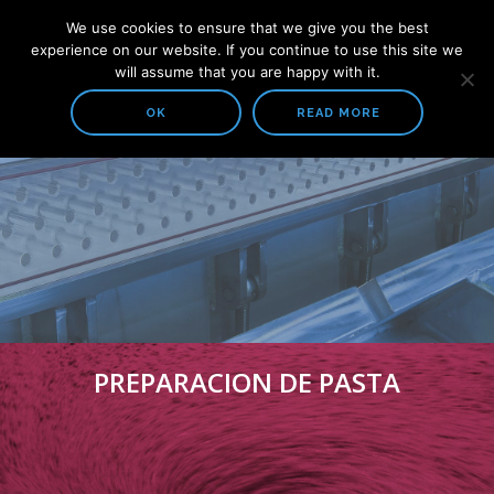
We use cookies to ensure that we give you the best
experience on our website. If you continue to use this site we
will assume that you are happy with it.
OK
READ MORE
COMPAÑIA
ACERCA DE NOSOTROS
SOLUCIONES
PREPARACION DE PASTA
CAJAS DE ENTRADA Y MESA PLANA
SISTEMAS DE TRATAMIENTO DE AGUA
PREPARACION DE PASTA
TODOS LOS PRODUCTOS
PREPARACION DE PASTA
PULPEO
LIMPIEZA